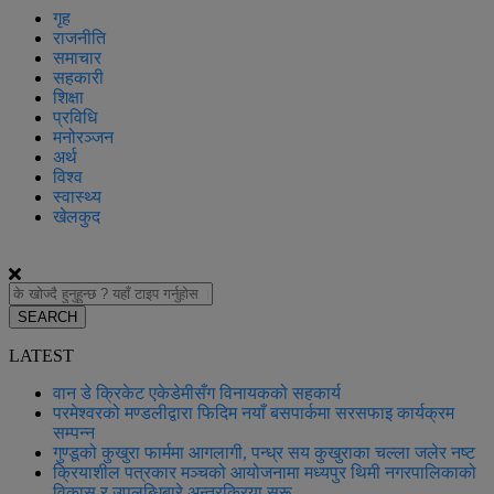
गृह
राजनीति
समाचार
सहकारी
शिक्षा
प्रविधि
मनोरञ्जन
अर्थ
विश्व
स्वास्थ्य
खेलकुद
SEARCH
LATEST
वान डे क्रिकेट एकेडेमीसँग विनायकको सहकार्य
परमेश्वरको मण्डलीद्वारा फिदिम नयाँ बसपार्कमा सरसफाइ कार्यक्रम
सम्पन्न
गुण्डूको कुखुरा फार्ममा आगलागी, पन्ध्र सय कुखुराका चल्ला जलेर नष्ट
क्रियाशील पत्रकार मञ्चको आयोजनामा मध्यपुर थिमी नगरपालिकाको
विकास र उपलब्धिबारे अन्तरक्रिया सुरू ​