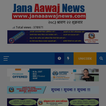
Total views : 378971
UNICODE