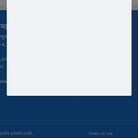
रेमा
हाम्रो टिम
्युज प्रा.ली
अध्यक्ष/प्रबन्ध निर्देशकः
४, भक्तपुर, बागमती प्रदेश
नारायण थापा
सम्पादकः
,९८६०५८४१०९,
रशिला थापा
७९
संबाददाताः
jnewsbkt@gmail.com
रोशन राज अर्याल
ओम प्रकाश जङ्ग शाह
ल्याउनेमा अरनिको अगाडि,
TERMS OF USE