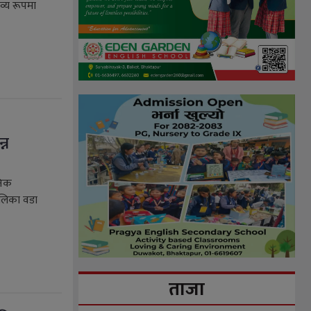
व्य रूपमा
्न
निक
ालिका वडा
ताजा