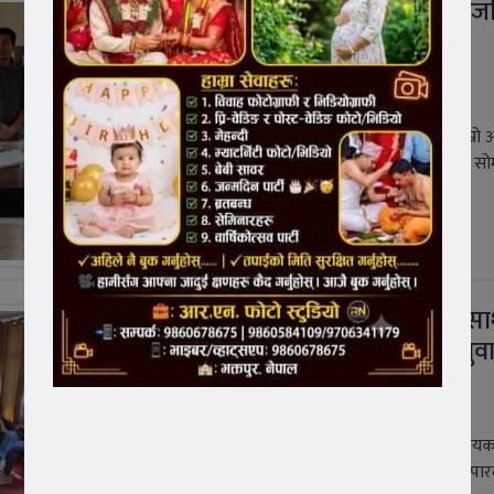
सूर्यविनायक वडा नम्बर ९ को सार्व
सुनुवाई : सेवाको प्रभावकारिता र
विकासमाथि नागरिकको सवाल
1 year ago
जन आवाज न्युज/भक्तपुर, जेठ २६ । ‘हाम्रो वडा, हाम्रो 
नारासहित सूर्यविनायक नगरपालिका-९ नङ्खेलमा सो
वडास्तरीय
थप पढ्नुहोस्
‘हाम्रो वडा, हाम्रो आवाज’ नाराका स
सूर्यविनायक-४ मा सार्वजनिक सुनुव
सम्पन्न
1 year ago
जन आवाज न्युज/भक्तपुर जेस्ठ, २५ गते । सूर्यविनाय
नगरपालिका वडा नं. ४ मा नागरिक उत्तरदायित्व र पार