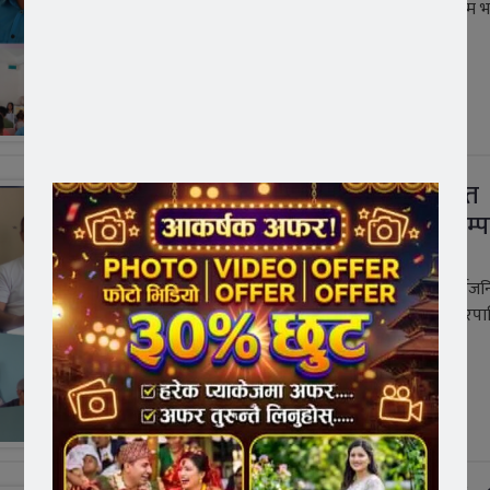
८, सिपाडोलमा वडागत सार्वजनिक सुनुवाई कार्यक्रम भ
सम्पन्न भएको छ ।
थप पढ्नुहोस्
सूर्यविनायक-३ बालकोटमा वडागत
सार्वजनिक सुनुवाई भब्य रुपमा सम्पन
1 year ago
जन आवाज न्युज/भक्तपुर जेस्ठ, २७ । वडागत सार्वज
सुनुवाई कार्यक्रम बालकोट स्थित सूर्यविनायक नगरप
नं ३ को सभाहलमा मंगलबार
थप पढ्नुहोस्