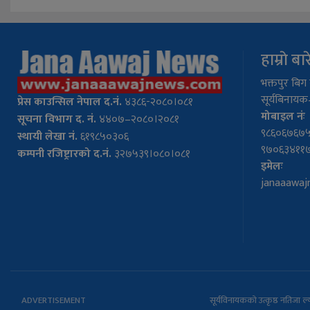
हाम्राे बा
भक्तपुर बिग न
सूर्यबिनायक–
प्रेस
काउन्सिल नेपाल द.नं.
४३८६-२०८०।०८१
मोबाइल नंः
सूचना विभाग द. नं.
४४०७–२०८०।२०८१
९८६०६७६७५
स्थायी लेखा नं.
६१९८५०३०६
९७०६३४११
कम्पनी रजिष्ट्रारको द.नं.
३२७५३९।०८०।०८१
इमेलः
janaaawa
ADVERTISEMENT
सूर्यविनायकको उत्कृष्ठ नतिजा 