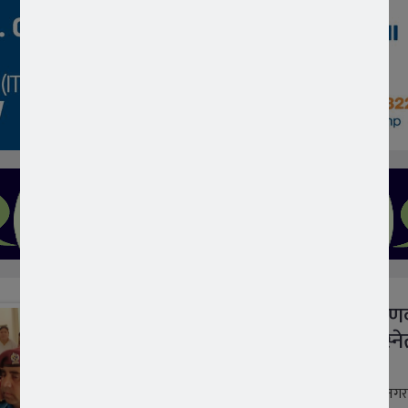
७० करोड बराबरको बिकास निर्माण
काम भइरहेको छ : वडा अध्यक्ष बस्न
1 year ago
जन आवाज न्युज/भक्तपुर, जेठ २८ । सूर्यविनायक न