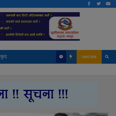
लकुद
UNICODE