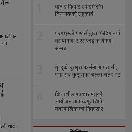
1
जनिक
वान डे क्रिकेट एकेडेमीसँग
विनायकको सहकार्य
2
परमेश्वरको मण्डलीद्वारा फिदिम नयाँ
आवाज’ भन्ने
बसपार्कमा सरसफाइ कार्यक्रम
मबार
सम्पन्न
3
गुण्डूको कुखुरा फार्ममा आगलागी,
पन्ध्र सय कुखुराका चल्ला जलेर नष्ट
ाथ
4
ाई
क्रियाशील पत्रकार मञ्चको
आयोजनामा मध्यपुर थिमी
नगरपालिकाको विकास र
उपलब्धिबारे अन्तरक्रिया सुरू ​
क
दर्शी शासन