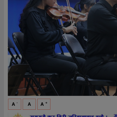
-
+
A
A
A