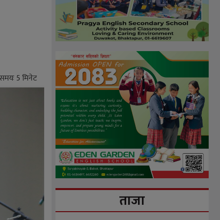
े समयः
5
मिनेट
ताजा