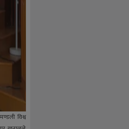
ण्डली विश्व
ुमार खनालले