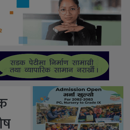
वक
ेष