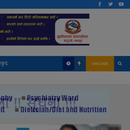
लकुद
UNICODE