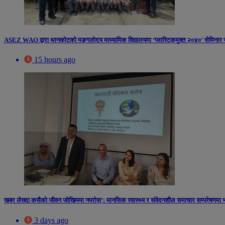
ASEZ WAO द्वारा थानकोटको मङ्गलोदय माध्यामिक विद्यालयमा ‘प्लास्टिकमुक्त २०४०’ सेमिनार स
15 hours ago
खबर लेख्दा कसैको जीवन जोखिममा नपरोस्’: मानसिक स्वास्थ्य र संवेदनशील समाचार सम्प्रेषणमा भ
3 days ago