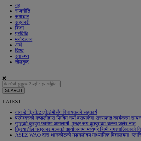
गृह
राजनीति
समाचार
सहकारी
शिक्षा
प्रविधि
मनोरञ्जन
अर्थ
विश्व
स्वास्थ्य
खेलकुद
SEARCH
LATEST
वान डे क्रिकेट एकेडेमीसँग विनायकको सहकार्य
परमेश्वरको मण्डलीद्वारा फिदिम नयाँ बसपार्कमा सरसफाइ कार्यक्रम सम्पन
गुण्डूको कुखुरा फार्ममा आगलागी, पन्ध्र सय कुखुराका चल्ला जलेर नष्ट
क्रियाशील पत्रकार मञ्चको आयोजनामा मध्यपुर थिमी नगरपालिकाको विका
ASEZ WAO द्वारा थानकोटको मङ्गलोदय माध्यामिक विद्यालयमा ‘प्लास्ट