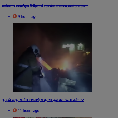
परमेश्वरको मण्डलीद्वारा फिदिम नयाँ बसपार्कमा सरसफाइ कार्यक्रम सम्पन्न
9 hours ago
गुण्डूको कुखुरा फार्ममा आगलागी, पन्ध्र सय कुखुराका चल्ला जलेर नष्ट
11 hours ago