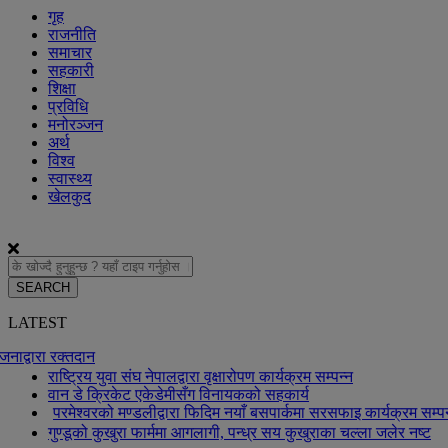
गृह
राजनीति
समाचार
सहकारी
शिक्षा
प्रविधि
मनोरञ्जन
अर्थ
विश्व
स्वास्थ्य
खेलकुद
SEARCH
LATEST
दधिकोटमा आकस्मिक रक्तदान कार्यक्रम सम्पन्न, १५ जनाद्वारा रक्तदान
राष्ट्रिय युवा संघ नेपालद्वारा वृक्षारोपण कार्यक्रम सम्पन्न
वान डे क्रिकेट एकेडेमीसँग विनायकको सहकार्य
परमेश्वरको मण्डलीद्वारा फिदिम नयाँ बसपार्कमा सरसफाइ कार्यक्रम सम्पन
गुण्डूको कुखुरा फार्ममा आगलागी, पन्ध्र सय कुखुराका चल्ला जलेर नष्ट