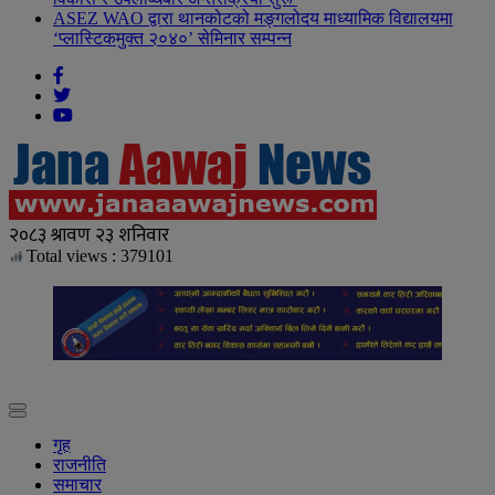
ASEZ WAO द्वारा थानकोटको मङ्गलोदय माध्यामिक विद्यालयमा
‘प्लास्टिकमुक्त २०४०’ सेमिनार सम्पन्न
Total views : 379101
गृह
राजनीति
समाचार