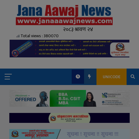
Total views : 380070
UNICODE