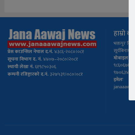
हाम्राे बा
भक्तपुर बिग न
सूर्यबिनायक–
प्रेस
काउन्सिल नेपाल द.नं.
४३८६-२०८०।०८१
मोबाइल नंः
सूचना विभाग द. नं.
४४०७–२०८०।२०८१
९८६०६७६७५
स्थायी लेखा नं.
६१९८५०३०६
९७०६३४११
कम्पनी रजिष्ट्रारको द.नं.
३२७५३९।०८०।०८१
इमेलः
janaaawa