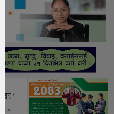
र
न हुन् ?
्य विपद