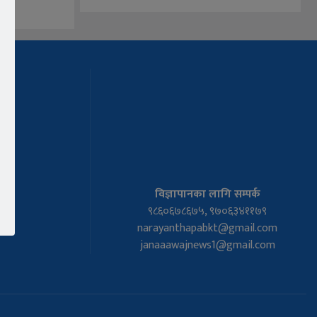
विज्ञापानका लागि सम्पर्क
९८६०६७८६७५, ९७०६३४११७९
narayanthapabkt@gmail.com
janaaawajnews1@gmail.com