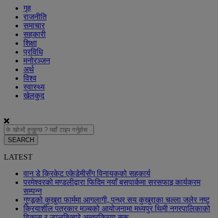
गृह
राजनीति
समाचार
सहकारी
शिक्षा
प्रविधि
मनोरञ्जन
अर्थ
विश्व
स्वास्थ्य
खेलकुद
SEARCH
LATEST
वान डे क्रिकेट एकेडेमीसँग विनायकको सहकार्य
परमेश्वरको मण्डलीद्वारा फिदिम नयाँ बसपार्कमा सरसफाइ कार्यक्रम
सम्पन्न
गुण्डूको कुखुरा फार्ममा आगलागी, पन्ध्र सय कुखुराका चल्ला जलेर नष्ट
क्रियाशील पत्रकार मञ्चको आयोजनामा मध्यपुर थिमी नगरपालिकाको
विकास र उपलब्धिबारे अन्तरक्रिया सुरू ​