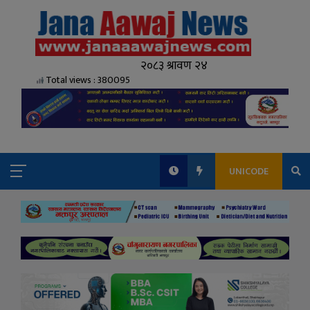
Total views : 380095
UNICODE