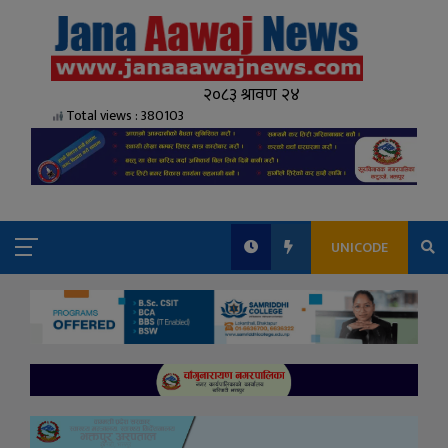
Total views : 380103
UNICODE