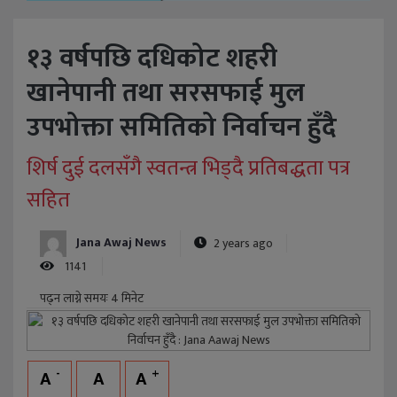
१३ वर्षपछि दधिकोट शहरी
खानेपानी तथा सरसफाई मुल
उपभोक्ता समितिको निर्वाचन हुँदै
शिर्ष दुई दलसँगै स्वतन्त्र भिड्दै प्रतिबद्धता पत्र
सहित
Jana Awaj News
2 years ago
1141
पढ्न लाग्ने समयः
4
मिनेट
-
+
A
A
A