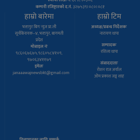
कम्पनी रजिष्ट्रारको द.नं.
३२७५३९।०८०।०८१
हाम्राे बारेमा
हाम्रो टिम
भक्तपुर बिग न्युज प्रा.ली
अध्यक्ष/प्रबन्ध निर्देशकः
सूर्यबिनायक–४, भक्तपुर, बागमती
नारायण थापा
प्रदेश
सम्पादकः
मोबाइल नंः
रशिला थापा
९८६०६७६७५,९८६०५८४१०९,
९७०६३४११७९
संबाददाताः
इमेलः
रोशन राज अर्याल
janaaawajnewsbkt@gmail.com
ओम प्रकाश जङ्ग शाह
विज्ञापानका लागि सम्पर्क