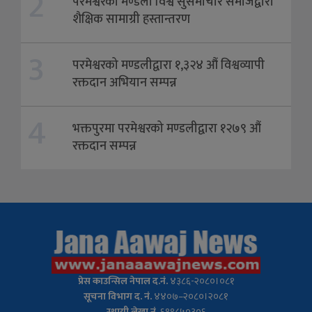
2
परमेश्वरको मण्डली विश्व सुसमाचार समाजद्वारा
शैक्षिक सामाग्री हस्तान्तरण
3
परमेश्वरको मण्डलीद्वारा १,३२४ औं विश्वव्यापी
रक्तदान अभियान सम्पन्न
4
भक्तपुरमा परमेश्वरको मण्डलीद्वारा १२७९ औं
रक्तदान सम्पन्न
प्रेस
काउन्सिल नेपाल द.नं.
४३८६-२०८०।०८१
सूचना विभाग द. नं.
४४०७–२०८०।२०८१
स्थायी लेखा नं.
६१९८५०३०६