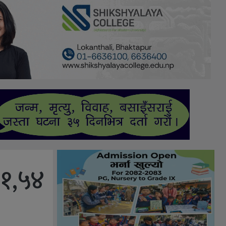
,१,५४