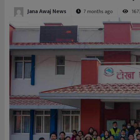
Jana Awaj News
7 months ago
167