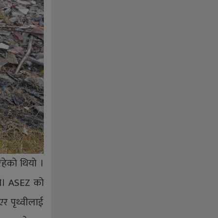
हेको थियो ।
हो। ASEZ को
र पृथ्वीलाई