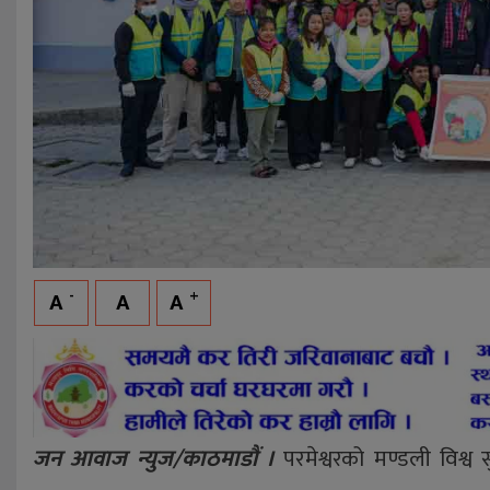
-
+
A
A
A
जन आवाज न्युज/काठमाडौं ।
परमेश्वरको मण्डली विश