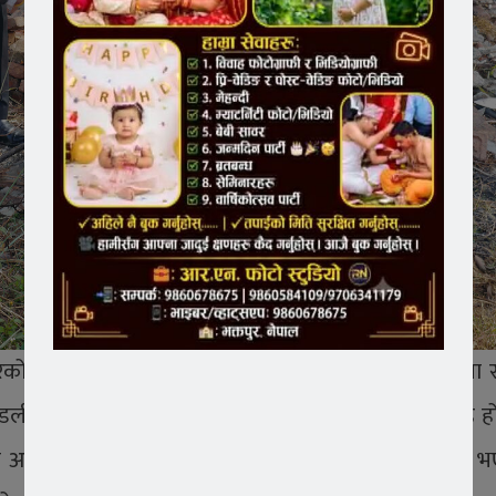
रको मण्डलीका सदस्यहरू गरेर करिब ८० जनाको सहभागिता र
ण्डली विश्व सुसमाचार समाजका जागिरे युवा स्वयंसेवक समूह 
्थ We Are One family हो। अर्थात् हामी एउटै परिवार भए