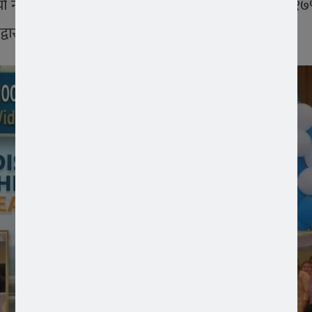
छ। यो नाउँ मात्र होइन यसका कार्य पनि उस्तै छ। ASEZ WAO १
द्वारा कार्य गरिरहेको छ।