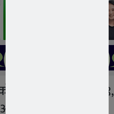
े चण्डेश्वरी हस्पिटलमा ९
भियान सम्पन्न