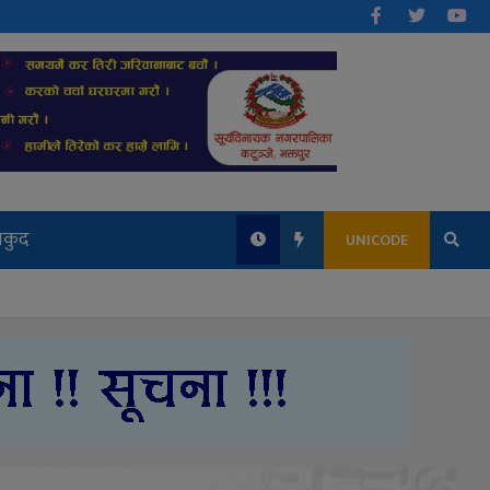
लकुद
UNICODE