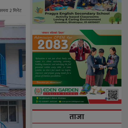
े समयः
2
मिनेट
ताजा