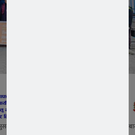
्व सुसमाचार समाज ASEZ WAO नयाँ बजार शाखाले आइतबार