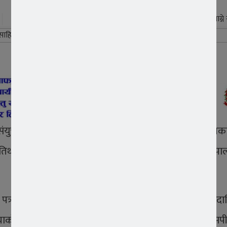
पढ्न लाग्न
ो संयुक्त आयोजना तथा वरिष्ठ साहित्यकार तथा साहित्यिक पत्रकार
िथ्यमा सम्पन्न विशेष कार्यक्रममा दायित्वको ‘ब्यूरो ८१ नेप
 पत्रकारिता गर्नु भनेको सजिलो काम होइन, यति हुँदाहुँदै पनि दाय
याको परिणति हो भन्नुभयो । यसैगरी अर्का प्रमुख अतिथि एसप