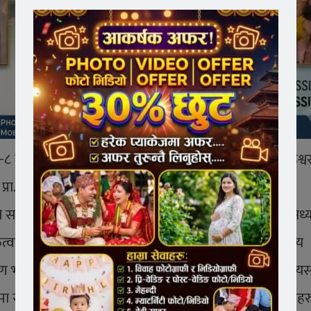
 मा सम्पन्न उक्त समारोहमा विशिष्ट साहित्यकारहरु डा. महेश्वर
रा.डा. रामप्रसाद ज्ञवालीले टिप्पणी गर्नुभएको थियो ।
ो सहआयोजनामा सम्पन्न भएको सो कार्यक्रममा प्रतिष्ठानका अध्यक
्तित्वहरु आउनु भनेको भवन नै पवित्र हुनु हो । जहाँ वाङ्मय 
्पण भयो र यस्तै अन्य साहित्य हस्तीहरुको पनि आगमन भयो । यस
्रममा सहअध्यक्ष यादव खनालले पनि ब्यूरोले गरेका क्रियाकलापहरु 