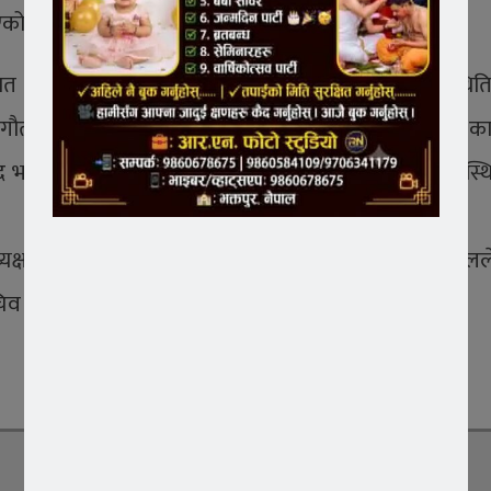
एको कुरा उल्लेख गर्नुभयो ।
त अन्य निवर्तमान अध्यक्षहरु र सदस्यहरुको भव्य उपस्थिति
सन्त गौतम र रमेश खनालले कविता वाचन गरेका थिए भने सो कार्य
्रसाद भट्टराई र जय छाङ्छा राई लगायत साहित्यकारहरुले उपस
यक्ष तथा वाल्मीकि विद्यापीठका प्राचार्य प्रा.डा. भागवत ढकालले
िव राममणि दुवाडीले कार्यक्रम सञ्चालन गरेका थिए ।