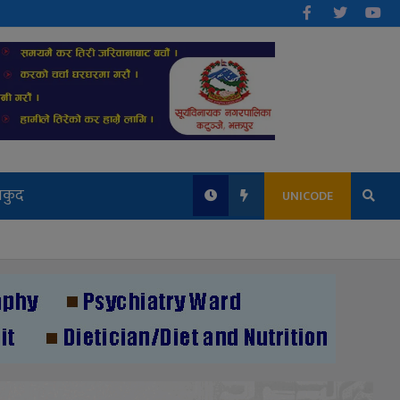
लकुद
UNICODE