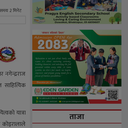
े समयः
2
मिनेट
 नगेन्द्रराज
ाल साहित्यिक
ित्वको यात्रा
ताजा
ी कोइरालाले