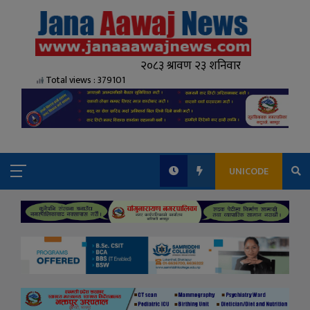
Total views : 379101
UNICODE