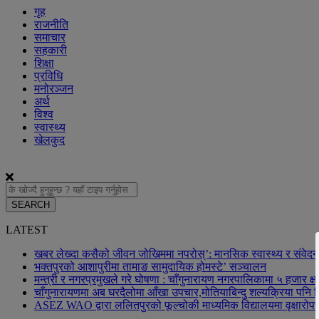
गृह
राजनीति
समाचार
सहकारी
शिक्षा
प्रविधि
मनोरञ्जन
अर्थ
विश्व
स्वास्थ्य
खेलकुद
SEARCH
LATEST
खबर लेख्दा कसैको जीवन जोखिममा नपरोस्’: मानसिक स्वास्थ्य र संवेदन
भक्तपुरको आशापुरीमा तामाङ सामुदायिक होमस्टे’ सञ्चालन
मन्त्री र नगरप्रमुखले गरे घोषणा : चाँगुनारायण नगरपालिकामा ५ हजार क्
चाँगुनारायणमा अब घरदैलोमा आँखा उपचार,मोतियाबिन्दु शल्यक्रिया पनि नि
ASEZ WAO द्वारा ललितपुरको फूल्चोकी माध्यमिक विद्यालयमा वृक्षारोपण 